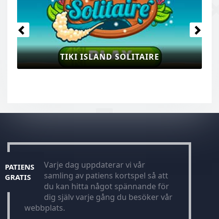
TIKI ISLAND SOLITAIRE
Varje dag uppdaterar vi vår
PATIENS
samling av patiens kortspel så att
GRATIS
du kan hitta något spännande för
dig själv varje gång du besöker vår
webbplats.