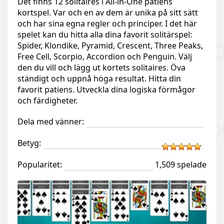
Det finns 12 solitaires i All-in-One patiens
kortspel. Var och en av dem är unika på sitt sätt
och har sina egna regler och principer. I det här
spelet kan du hitta alla dina favorit solitärspel:
Spider, Klondike, Pyramid, Crescent, Three Peaks,
Free Cell, Scorpio, Accordion och Penguin. Välj
den du vill och lägg ut kortets solitaires. Öva
ständigt och uppnå höga resultat. Hitta din
favorit patiens. Utveckla dina logiska förmågor
och färdigheter.
Dela med vänner:
Betyg:
Popularitet:
1,509 spelade