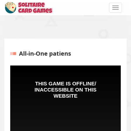
Toggle
naviga
All-in-One patiens