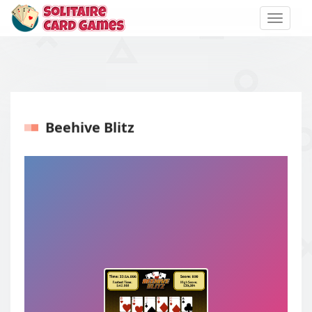
Toggle
naviga
Beehive Blitz