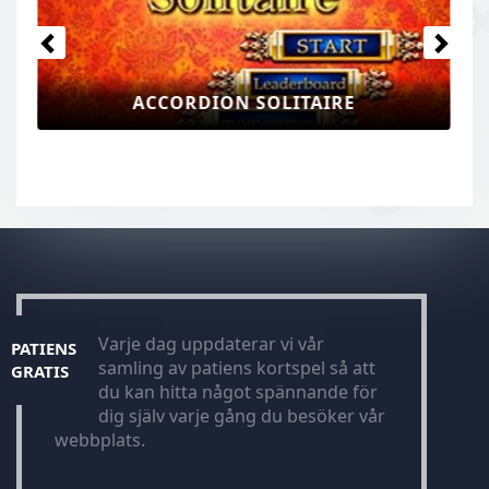
PATIENS SPINDELHARPAN
Varje dag uppdaterar vi vår
PATIENS
samling av patiens kortspel så att
GRATIS
du kan hitta något spännande för
dig själv varje gång du besöker vår
webbplats.