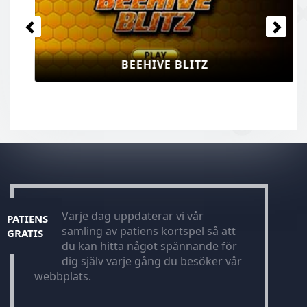
BEEHIVE BLITZ
Varje dag uppdaterar vi vår
PATIENS
samling av patiens kortspel så att
GRATIS
du kan hitta något spännande för
dig själv varje gång du besöker vår
webbplats.