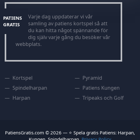
Varje dag uppdaterar vi vår
PATIENS
samling av patiens kortspel så att
GRATIS
du kan hitta något spännande för
dig själv varje gång du besöker vår
webbplats.
Kortspel
Pyramid
Spindelharpan
Patiens Kungen
Harpan
Tripeaks och Golf
PatiensGratis.com © 2026 — ⭐ Spela gratis Patiens: Harpan,
Kungen, Spindelharpan.
Privacy Policy