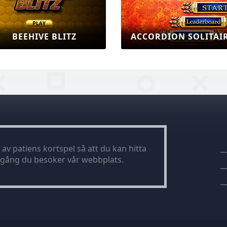
ACCORDION SOLITAIRE
PATIENS SPINDELH
av patiens kortspel så att du kan hitta
e gång du besöker vår webbplats.