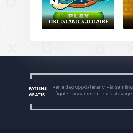
ND SOLITAIRE
BEEHIVE BLITZ
Varje dag uppdaterar vi vår samling 
PATIENS
något spännande för dig själv varj
GRATIS