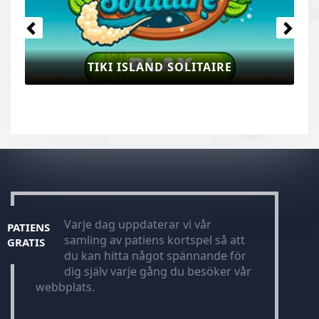
TIKI ISLAND SOLITAIRE
Varje dag uppdaterar vi vår
PATIENS
samling av patiens kortspel så att
GRATIS
du kan hitta något spännande för
dig själv varje gång du besöker vår
webbplats.